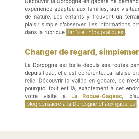
Découvrir la Dordogne en gabare ne demande n
expérience adaptée aux familles, aux visite
de nature. Les enfants y trouvent un terrai
plaisir simple d’observer. Les informations p
dans la rubrique
tarifs et infos pratiques
.
Changer de regard, simpleme
La Dordogne est belle depuis ses routes pano
depuis l’eau, elle est cohérente. La falaise pr
relie. Découvrir la vallée en gabare, ce n’es
pourquoi tout est là, exactement à cet endro
votre visite à
La Roque-Gageac
, d’a
blog consacré à la Dordogne et aux gabares
.