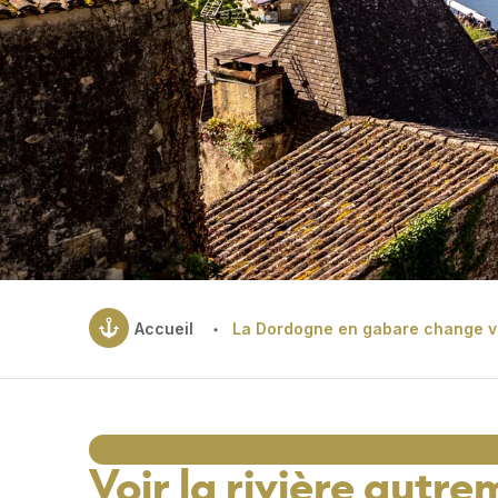
•
Accueil
La Dordogne en gabare change vot
Voir la rivière autr