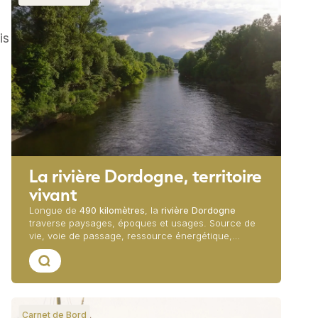
is
La rivière Dordogne, territoire
vivant
Longue de
490 kilomètres
, la
rivière Dordogne
traverse paysages, époques et usages. Source de
vie, voie de passage, ressource énergétique,
refuge pour la biodiversité, elle est bien plus qu’un
Lire cet article
simple cours d’eau. Découvrir la Dordogne, c’est
comprendre l’histoire d’un territoire, façonné par la
nature autant que par les femmes et les hommes
qui vivent à son rythme.
Carnet de Bord