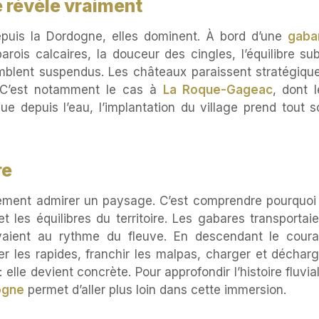
e révèle vraiment
Depuis la Dordogne, elles dominent. À bord d’une
gaba
parois calcaires, la douceur des cingles, l’équilibre sub
emblent suspendus. Les châteaux paraissent stratégique
e. C’est notamment le cas à
La Roque-Gageac
, dont 
ue depuis l’eau, l’implantation du village prend tout s
re
lement admirer un paysage. C’est comprendre pourquoi 
 les équilibres du territoire. Les gabares transportai
vivaient au rythme du fleuve. En descendant le coura
er les rapides, franchir les malpas, charger et décharg
 elle devient concrète. Pour approfondir l’histoire fluvia
dogne
permet d’aller plus loin dans cette immersion.