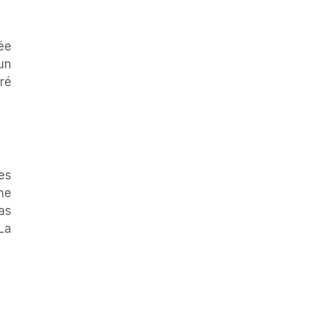
lée
un
oré
es
ne
as
 La