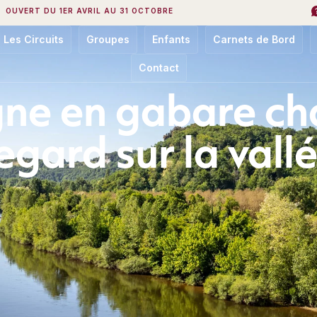
OUVERT DU 1ER AVRIL AU 31 OCTOBRE
Les Circuits
Groupes
Enfants
Carnets de Bord
Contact
ne en gabare ch
egard sur la vall