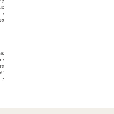
ne
ux
le
les
is
ère
dre
er
le