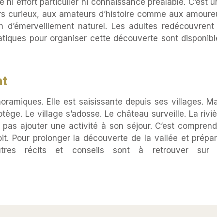
i effort particulier ni connaissance préalable. C’est u
urs curieux, aux amateurs d’histoire comme aux amoure
n d’émerveillement naturel. Les adultes redécouvrent 
ratiques pour organiser cette découverte sont disponib
nt
ramiques. Elle est saisissante depuis ses villages. Ma
otège. Le village s’adosse. Le château surveille. La rivi
t pas ajouter une activité à son séjour. C’est compren
it. Pour prolonger la découverte de la vallée et prépar
utres récits et conseils sont à retrouver sur 