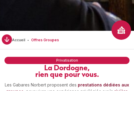
•
Accueil
Offres Groupes
Privatisation
La Dordogne,
rien que pour vous.
Les Gabares Norbert proposent des
prestations dédiées aux
groupes
, pour vivre une expérience privilégiée sur la
rivière
Dordogne
, au cœur du
Périgord Noir.
Que vous soyez un
groupe d’amis, une association, un groupe touristique ou
professionnel, nous adaptons la balade à vos attentes, dans le
respect de l’esprit et de l’histoire de la batellerie.